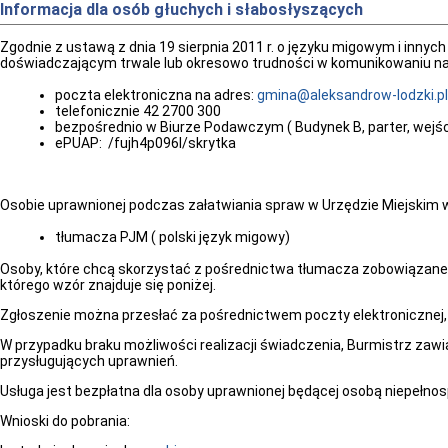
Informacja dla osób głuchych i słabosłyszących
Zgodnie z ustawą z dnia 19 sierpnia 2011 r. o języku migowym i inny
doświadczającym trwale lub okresowo trudności w komunikowaniu na
poczta elektroniczna na adres:
gmina@aleksandrow-lodzki.pl
telefonicznie 42 2700 300
bezpośrednio w Biurze Podawczym ( Budynek B, parter, wejści
ePUAP: /fujh4p096l/skrytka
Osobie uprawnionej podczas załatwiania spraw w Urzędzie Miejskim w
tłumacza PJM ( polski język migowy)
Osoby, które chcą skorzystać z pośrednictwa tłumacza zobowiązane s
którego wzór znajduje się poniżej.
Zgłoszenie można przesłać za pośrednictwem poczty elektronicznej,
W przypadku braku możliwości realizacji świadczenia, Burmistrz zaw
przysługujących uprawnień.
Usługa jest bezpłatna dla osoby uprawnionej będącej osobą niepełnos
Wnioski do pobrania: