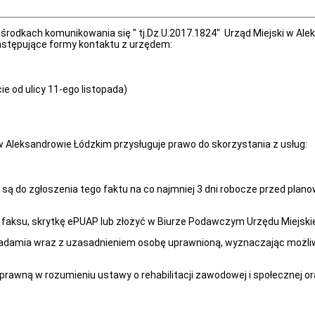
ch środkach komunikowania się " tj.Dz.U.2017.1824" Urząd Miejski w 
stępujące formy kontaktu z urzędem:
e od ulicy 11-ego listopada)
 Aleksandrowie Łódzkim przysługuje prawo do skorzystania z usług:
ą do zgłoszenia tego faktu na co najmniej 3 dni robocze przed plano
 faksu, skrytkę ePUAP lub złożyć w Biurze Podawczym Urzędu Miejski
iadamia wraz z uzasadnieniem osobę uprawnioną, wyznaczając możliwy 
prawną w rozumieniu ustawy o rehabilitacji zawodowej i społecznej o